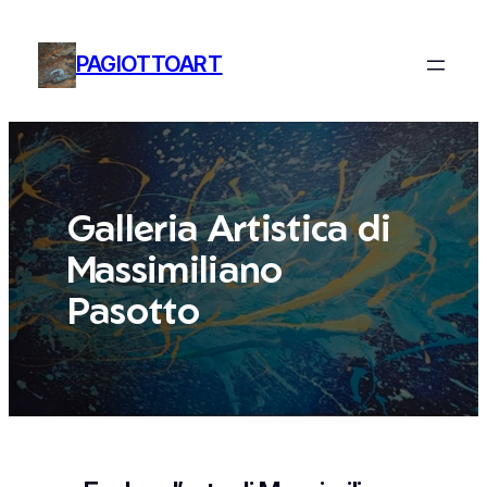
Vai
al
PAGIOTTOART
contenuto
Galleria Artistica di
Massimiliano
Pasotto